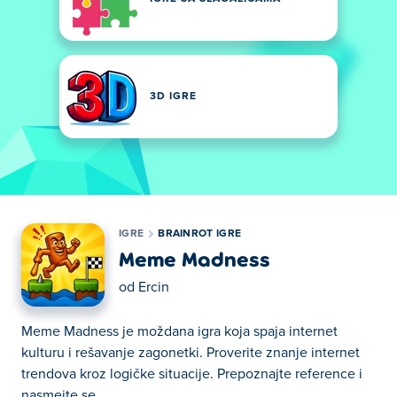
3D IGRE
IGRE
BRAINROT IGRE
Meme Madness
od
Ercin
Meme Madness je moždana igra koja spaja internet
kulturu i rešavanje zagonetki. Proverite znanje internet
trendova kroz logičke situacije. Prepoznajte reference i
nasmejte se.