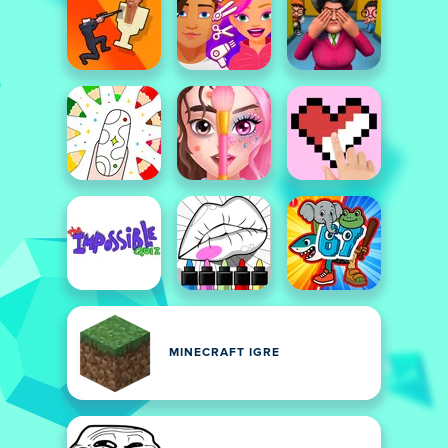
MINECRAFT IGRE