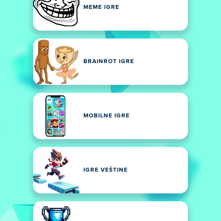
MEME IGRE
BRAINROT IGRE
MOBILNE IGRE
IGRE VEŠTINE