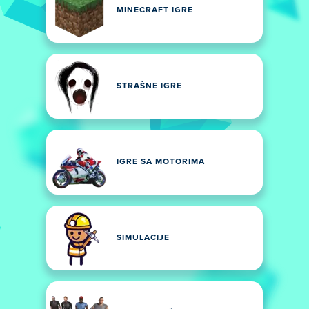
MINECRAFT IGRE
STRAŠNE IGRE
IGRE SA MOTORIMA
SIMULACIJE