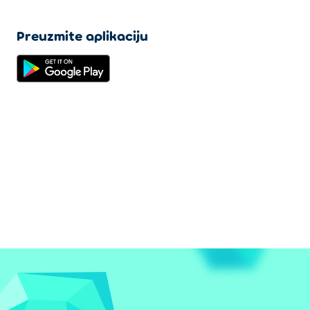
Preuzmite aplikaciju