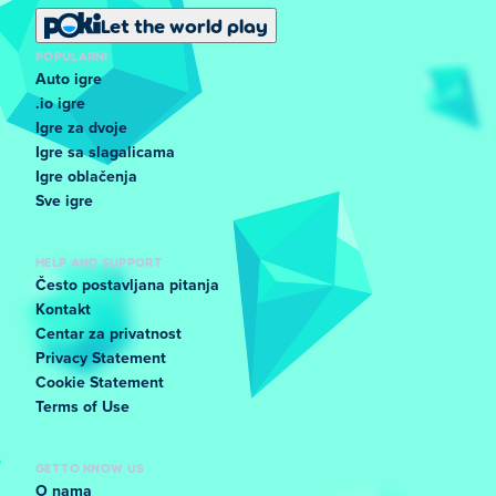
Let the world play
POPULARNI
Auto igre
.io igre
Igre za dvoje
Igre sa slagalicama
Igre oblačenja
Sve igre
HELP AND SUPPORT
Često postavljana pitanja
Kontakt
Centar za privatnost
Privacy Statement
Cookie Statement
Terms of Use
GET TO KNOW US
O nama