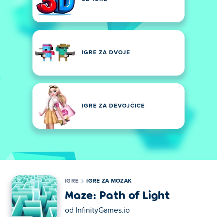
IGRE ZA DVOJE
IGRE ZA DEVOJČICE
IGRE
IGRE ZA MOZAK
Maze: Path of Light
od
InfinityGames.io