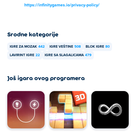
https://infinitygames.io/privacy-policy/
Srodne kategorije
IGRE ZA MOZAK
442
IGRE VEŠTINE
508
BLOK IGRE
80
LAVIRINT IGRE
22
IGRE SA SLAGALICAMA
479
Još igara ovog programera