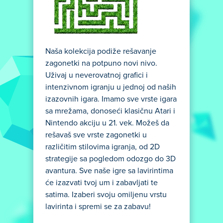
Naša kolekcija podiže rešavanje
zagonetki na potpuno novi nivo.
Uživaj u neverovatnoj grafici i
intenzivnom igranju u jednoj od naših
izazovnih igara. Imamo sve vrste igara
sa mrežama, donoseći klasičnu Atari i
Nintendo akciju u 21. vek. Možeš da
rešavaš sve vrste zagonetki u
različitim stilovima igranja, od 2D
strategije sa pogledom odozgo do 3D
avantura. Sve naše igre sa lavirintima
će izazvati tvoj um i zabavljati te
satima. Izaberi svoju omiljenu vrstu
lavirinta i spremi se za zabavu!