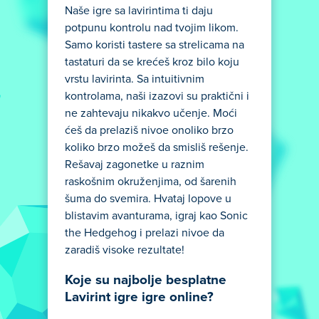
Naše igre sa lavirintima ti daju
potpunu kontrolu nad tvojim likom.
Samo koristi tastere sa strelicama na
tastaturi da se krećeš kroz bilo koju
vrstu lavirinta. Sa intuitivnim
kontrolama, naši izazovi su praktični i
ne zahtevaju nikakvo učenje. Moći
ćeš da prelaziš nivoe onoliko brzo
koliko brzo možeš da smisliš rešenje.
Rešavaj zagonetke u raznim
raskošnim okruženjima, od šarenih
šuma do svemira. Hvataj lopove u
blistavim avanturama, igraj kao Sonic
the Hedgehog i prelazi nivoe da
zaradiš visoke rezultate!
Koje su najbolje besplatne
Lavirint igre igre online?