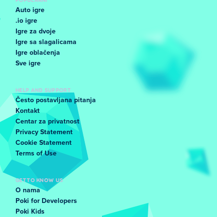
Auto igre
.io igre
Igre za dvoje
Igre sa slagalicama
Igre oblačenja
Sve igre
HELP AND SUPPORT
Često postavljana pitanja
Kontakt
Centar za privatnost
Privacy Statement
Cookie Statement
Terms of Use
GET TO KNOW US
O nama
Poki for Developers
Poki Kids