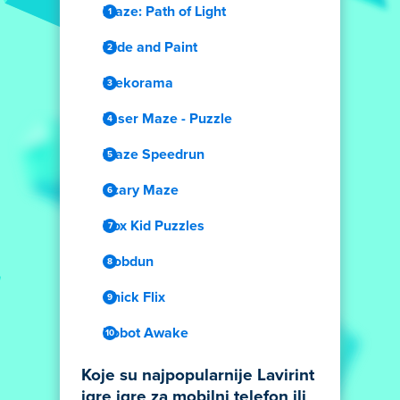
Maze: Path of Light
Hide and Paint
Mekorama
Laser Maze - Puzzle
Maze Speedrun
Scary Maze
Box Kid Puzzles
Gobdun
Chick Flix
Robot Awake
Koje su najpopularnije Lavirint
igre igre za mobilni telefon ili