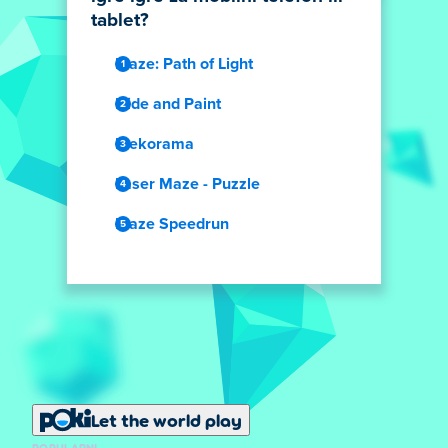
tablet?
Maze: Path of Light
Hide and Paint
Mekorama
Laser Maze - Puzzle
Maze Speedrun
Let the world play
POPULARNI