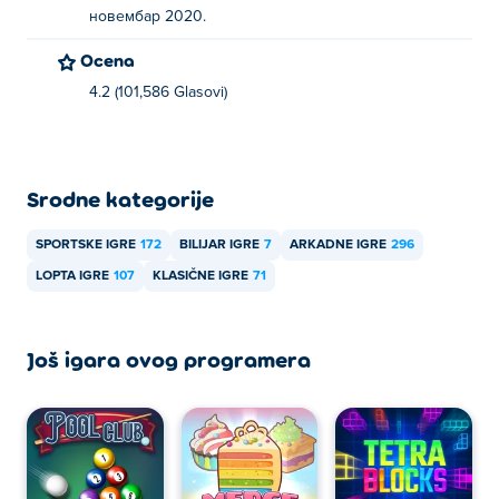
новембар 2020.
Ocena
4.2 (101,586 Glasovi)
Srodne kategorije
SPORTSKE IGRE
172
BILIJAR IGRE
7
ARKADNE IGRE
296
LOPTA IGRE
107
KLASIČNE IGRE
71
Još igara ovog programera