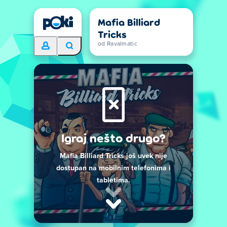
Mafia Billiard
Tricks
od Ravalmatic
Igraj nešto drugo?
Mafia Billiard Tricks još uvek nije
dostupan na mobilnim telefonima i
tabletima.