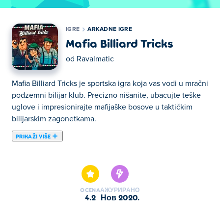
IGRE
ARKADNE IGRE
Mafia Billiard Tricks
od
Ravalmatic
Mafia Billiard Tricks je sportska igra koja vas vodi u mračni
podzemni bilijar klub. Precizno nišanite, ubacujte teške
uglove i impresionirajte mafijaške bosove u taktičkim
bilijarskim zagonetkama.
PRIKAŽI VIŠE
Ovde možete igrati Mafia Billiard Tricks. Mafia Billiard
Tricks je jedan od naših odabranih Arkadne igre.
OCENA
АЖУРИРАНО
4.2
нов 2020.