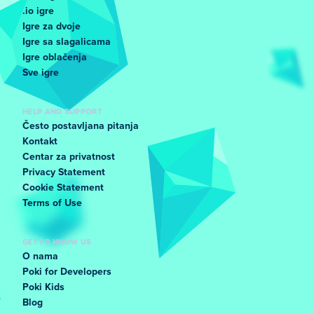
.io igre
Igre za dvoje
Igre sa slagalicama
Igre oblačenja
Sve igre
HELP AND SUPPORT
Često postavljana pitanja
Kontakt
Centar za privatnost
Privacy Statement
Cookie Statement
Terms of Use
GET TO KNOW US
O nama
Poki for Developers
Poki Kids
Blog