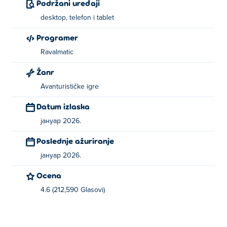
Podržani uređaji
desktop, telefon i tablet
Programer
Ravalmatic
Žanr
Avanturističke igre
Datum izlaska
јануар 2026.
Poslednje ažuriranje
јануар 2026.
Ocena
4.6 (212,590 Glasovi)