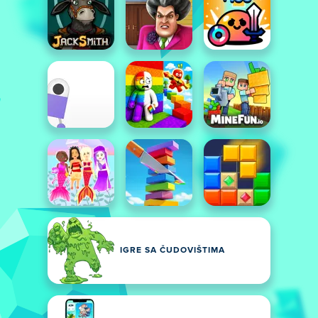
IGRE SA ČUDOVIŠTIMA