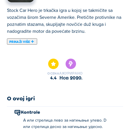
Stock Car Hero je trkačka igra u kojoj se takmičite sa
vozačima širom Severne Amerike. Pretičite protivnike na
poznatim stazama, skupljajte novčiće duž kruga i
nadogradite motor da povećate brzinu.
PRIKAŽI VIŠE
Ovde možete igrati Stock Car Hero. Stock Car Hero je
jedan od naših odabranih Igre utrkivanja.
OCENA
АЖУРИРАНО
4.4
нов 2020.
O ovoj igri
Kontrole
A или стрелица лево за нагињање улево. D
или стрелица десно за нагињање удесно.