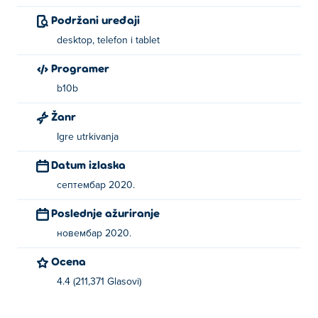
Podržani uređaji
desktop, telefon i tablet
Programer
b10b
Žanr
Igre utrkivanja
Datum izlaska
септембар 2020.
Poslednje ažuriranje
новембар 2020.
Ocena
4.4 (211,371 Glasovi)