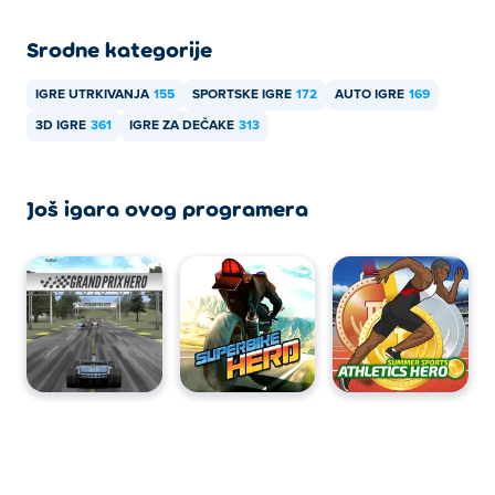
Srodne kategorije
IGRE UTRKIVANJA
155
SPORTSKE IGRE
172
AUTO IGRE
169
3D IGRE
361
IGRE ZA DEČAKE
313
Još igara ovog programera