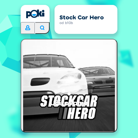
Stock Car Hero
od b10b
Učitavanje