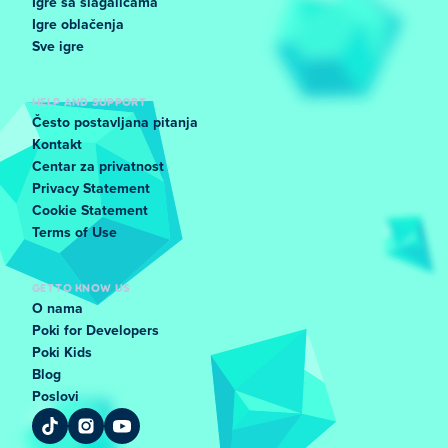
Igre sa slagalicama
Igre oblačenja
Sve igre
HELP AND SUPPORT
Često postavljana pitanja
Kontakt
Centar za privatnost
Privacy Statement
Cookie Statement
Terms of Use
GET TO KNOW US
O nama
Poki for Developers
Poki Kids
Blog
Poslovi