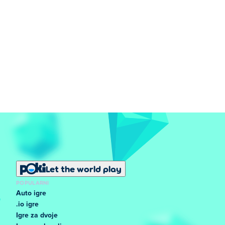
Let the world play
POPULARNI
Auto igre
.io igre
Igre za dvoje