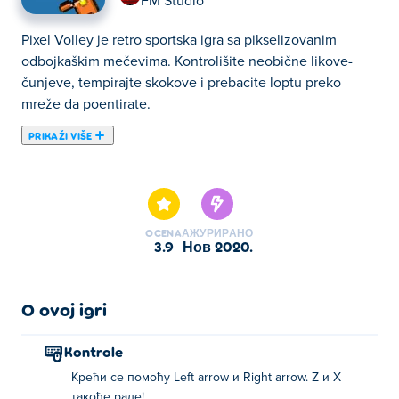
FM Studio
Pixel Volley je retro sportska igra sa pikselizovanim
odbojkaškim mečevima. Kontrolišite neobične likove-
čunjeve, tempirajte skokove i prebacite loptu preko
mreže da poentirate.
PRIKAŽI VIŠE
Ovde možete igrati Pixel Volley. Pixel Volley je jedan od
naših odabranih Igre za dvoje.
OCENA
АЖУРИРАНО
3.9
нов 2020.
O ovoj igri
Kontrole
Крећи се помоћу Left arrow и Right arrow. Z и X
такође раде!