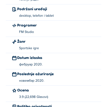
Podržani uređaji
desktop, telefon i tablet
Programer
FM Studio
Žanr
Sportske igre
Datum izlaska
фебруар 2020.
Poslednje ažuriranje
новембар 2020.
Ocena
3.9 (22,698 Glasovi)
Politika privatnosti