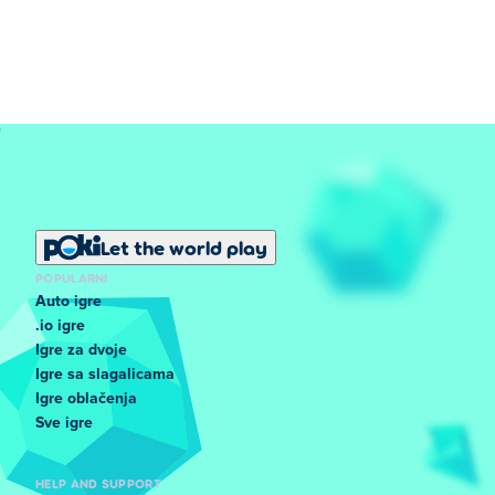
Let the world play
POPULARNI
Auto igre
.io igre
Igre za dvoje
Igre sa slagalicama
Igre oblačenja
Sve igre
HELP AND SUPPORT