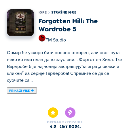
IGRE
STRAŠNE IGRE
Forgotten Hill: The
Wardrobe 5
FM Studio
Ормар ће ускоро бити поново отворен, али овог пута
неко ко има план да то заустави... Форготтен Хилл: Тхе
Вардробе 5 је најновија застрашујућа игра „покажи и
кликни“ из серије Гардероба! Спремите се да се
суочите са...
PRIKAŽI VIŠE
Ормар ће ускоро бити поново отворен, али овог пута
неко ко има план да то заустави... Форготтен Хилл: Тхе
Вардробе 5 је најновија застрашујућа игра „покажи и
кликни“ из серије Гардероба! Спремите се да се
OCENA
АЖУРИРАНО
суочите са новим ноћним морама, истражите
4.2
окт 2024.