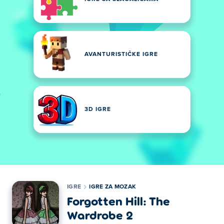
AVANTURISTIČKE IGRE
3D IGRE
IGRE
IGRE ZA MOZAK
Forgotten Hill: The
Wardrobe 2