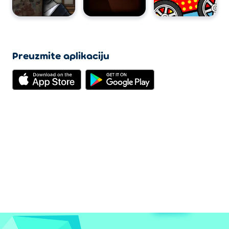
Preuzmite aplikaciju