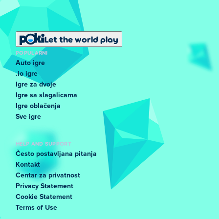
Let the world play
POPULARNI
Auto igre
.io igre
Igre za dvoje
Igre sa slagalicama
Igre oblačenja
Sve igre
HELP AND SUPPORT
Često postavljana pitanja
Kontakt
Centar za privatnost
Privacy Statement
Cookie Statement
Terms of Use