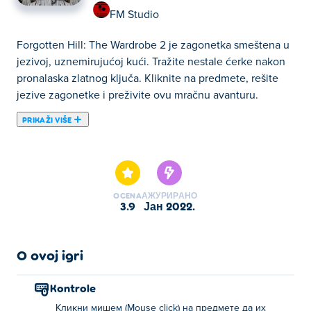
FM Studio
Forgotten Hill: The Wardrobe 2 je zagonetka smeštena u
jezivoj, uznemirujućoj kući. Tražite nestale ćerke nakon
pronalaska zlatnog ključa. Kliknite na predmete, rešite
jezive zagonetke i preživite ovu mračnu avanturu.
PRIKAŽI VIŠE
Ovde možete igrati Forgotten Hill: The Wardrobe 2.
Forgotten Hill: The Wardrobe 2 je jedan od naših
odabranih Igre za mozak.
OCENA
АЖУРИРАНО
3.9
јан 2022.
O ovoj igri
Kontrole
Кликни мишем (Mouse click) на предмете да их