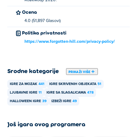
новембар 2020.
Ocena
4.0 (51,897 Glasovi)
Politika privatnosti
https://www.forgotten-hill.com/privacy-policy/
Srodne kategorije
PRIKAŽI VIŠE
IGRE ZA MOZAK
441
IGRE SKRIVENIH OBJEKATA
51
LJUBAVNE IGRE
11
IGRE SA SLAGALICAMA
478
HALLOWEEN IGRE
39
IZBEŽI IGRE
49
Još igara ovog programera