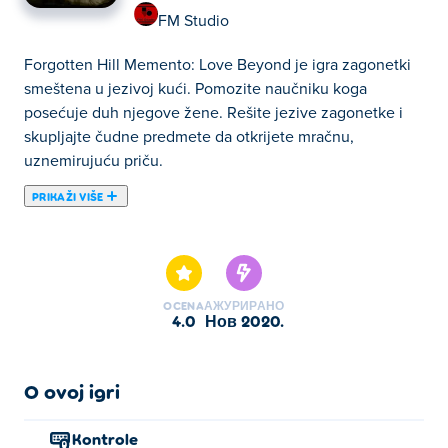
FM Studio
Forgotten Hill Memento: Love Beyond je igra zagonetki
smeštena u jezivoj kući. Pomozite naučniku koga
posećuje duh njegove žene. Rešite jezive zagonetke i
skupljajte čudne predmete da otkrijete mračnu,
uznemirujuću priču.
PRIKAŽI VIŠE
Упозорење о садржају: Ова игра садржи
приказ самоубиства. Препоручује се
напајање гледалаца.
OCENA
АЖУРИРАНО
4.0
нов 2020.
Заборављено брдо Мементо: Љубав изнад света је
застрашујућа игра типа „покажи и кликни“. То је
наставак популарне серије Заборављено брдо
O ovoj igri
Мементо. Овог пута љубав стиже до становника
Заборављеног брда. Можете ли открити све тајне?
Kontrole