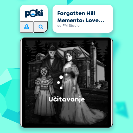
Forgotten Hill
Memento: Love
Beyond
od FM Studio
Učitavanje