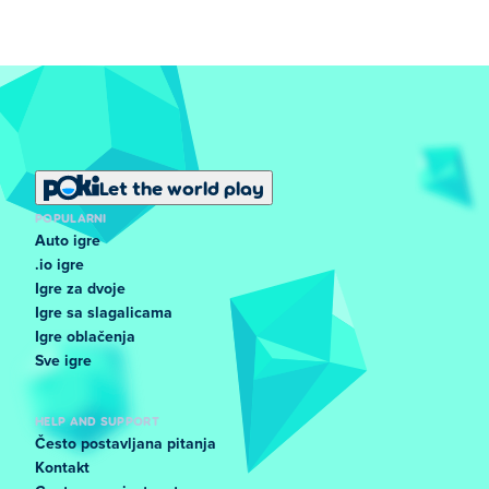
Let the world play
POPULARNI
Auto igre
.io igre
Igre za dvoje
Igre sa slagalicama
Igre oblačenja
Sve igre
HELP AND SUPPORT
Često postavljana pitanja
Kontakt