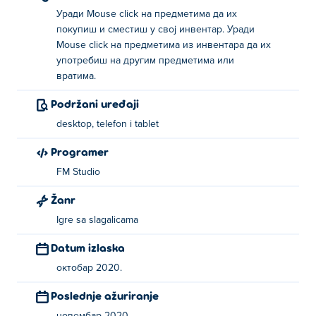
Како се игра:
Уради Mouse click на предметима да их
покупиш и сместиш у свој инвентар. Уради
Кликните на предмете који вас занимају да бисте их
Mouse click на предметима из инвентара да их
покупили и сачували у инвентару. Одатле можете
употребиш на другим предметима или
кликнути на њих и користити их на другим
вратима.
предметима или вратима у игри.
Podržani uređaji
О творцу:
desktop, telefon i tablet
Forgotten Hill Memento: Love Beyond је креирао
Programer
талентовани FM Studio. Ово је њихова шеста игра на
FM Studio
Poki
после
Pixel Volley
,
Forgotten Hill: Fall
,
Forgotten
Hill: Surgery
,
Forgotten Hill: Puppeteer
,
Forgotten Hill
Žanr
Memento: Playground
и
Forgotten Hill Memento: Buried
Igre sa slagalicama
Things
.
Datum izlaska
октобар 2020.
Poslednje ažuriranje