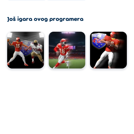
Još igara ovog programera