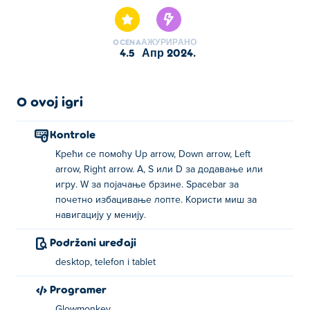
OCENA
АЖУРИРАНО
4.5
апр 2024.
O ovoj igri
Kontrole
Крећи се помоћу Up arrow, Down arrow, Left
arrow, Right arrow. A, S или D за додавање или
игру. W за појачање брзине. Spacebar за
почетно избацивање лопте. Користи миш за
навигацију у менију.
Podržani uređaji
desktop, telefon i tablet
Programer
Glowmonkey