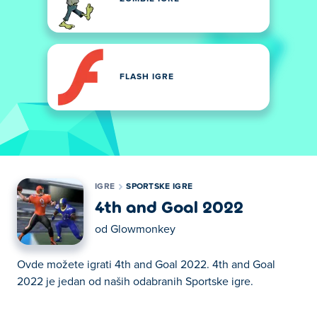
FLASH IGRE
IGRE
SPORTSKE IGRE
4th and Goal 2022
od
Glowmonkey
Ovde možete igrati 4th and Goal 2022. 4th and Goal
2022 je jedan od naših odabranih Sportske igre.
Ovde možete igrati 4th and Goal 2022. 4th and Goal
2022 je jedan od naših odabranih Sportske igre.