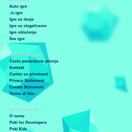
POPULARNI
Auto igre
.io igre
Igre za dvoje
Igre sa slagalicama
Igre oblačenja
Sve igre
HELP AND SUPPORT
Često postavljana pitanja
Kontakt
Centar za privatnost
Privacy Statement
Cookie Statement
Terms of Use
GET TO KNOW US
O nama
Poki for Developers
Poki Kids