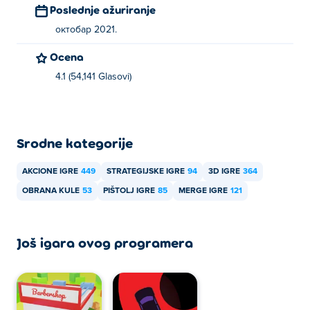
Poslednje ažuriranje
октобар 2021.
Ocena
4.1 (54,141 Glasovi)
Srodne kategorije
AKCIONE IGRE
449
STRATEGIJSKE IGRE
94
3D IGRE
364
OBRANA KULE
53
PIŠTOLJ IGRE
85
MERGE IGRE
121
Još igara ovog programera