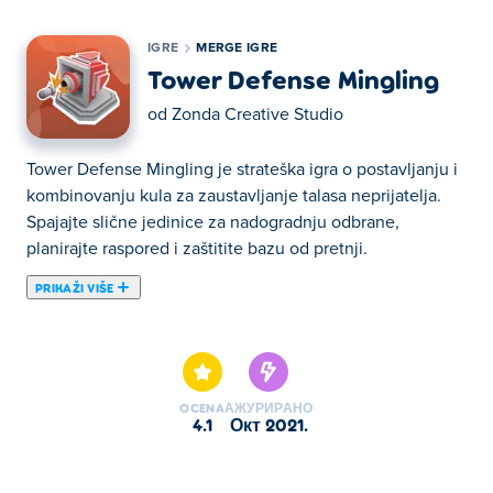
IGRE
MERGE IGRE
Tower Defense Mingling
od
Zonda Creative Studio
Tower Defense Mingling je strateška igra o postavljanju i
kombinovanju kula za zaustavljanje talasa neprijatelja.
Spajajte slične jedinice za nadogradnju odbrane,
planirajte raspored i zaštitite bazu od pretnji.
PRIKAŽI VIŠE
Ovde možete igrati Tower Defense Mingling. Tower
Defense Mingling je jedan od naših odabranih Merge
igre.
OCENA
АЖУРИРАНО
4.1
окт 2021.