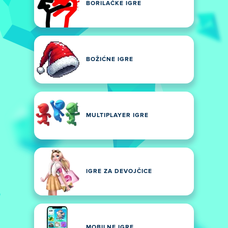
BORILAČKE IGRE
BOŽIĆNE IGRE
MULTIPLAYER IGRE
IGRE ZA DEVOJČICE
MOBILNE IGRE