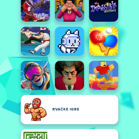
RVAČKE IGRE