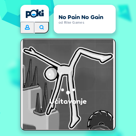
No Pain No Gain
od Rike Games
Učitavanje