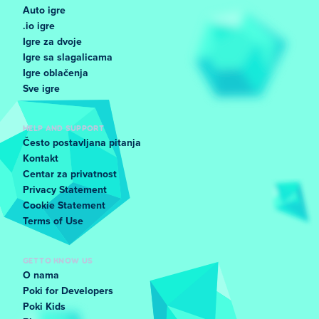
Auto igre
.io igre
Igre za dvoje
Igre sa slagalicama
Igre oblačenja
Sve igre
HELP AND SUPPORT
Često postavljana pitanja
Kontakt
Centar za privatnost
Privacy Statement
Cookie Statement
Terms of Use
GET TO KNOW US
O nama
Poki for Developers
Poki Kids