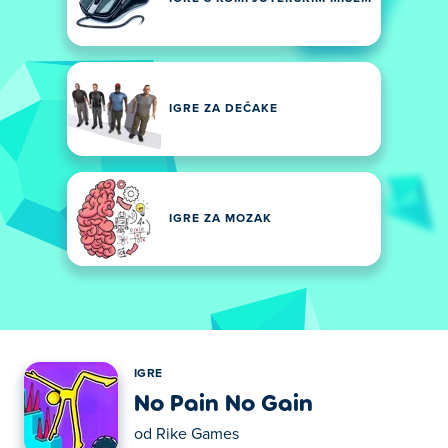
IGRE ZA DEČAKE
IGRE ZA MOZAK
IGRE
No Pain No Gain
od
Rike Games