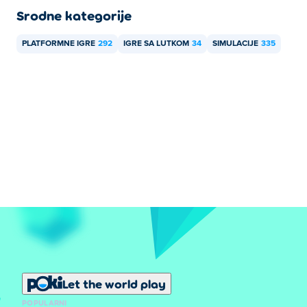
Srodne kategorije
PLATFORMNE IGRE
292
IGRE SA LUTKOM
34
SIMULACIJE
335
Let the world play
POPULARNI