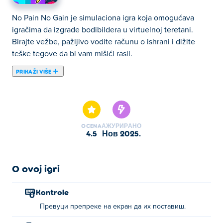
No Pain No Gain je simulaciona igra koja omogućava
igračima da izgrade bodibildera u virtuelnoj teretani.
Birajte vežbe, pažljivo vodite računu o ishrani i dižite
teške tegove da bi vam mišići rasli.
PRIKAŽI VIŠE
„Без бола, нема добитка“ је освежавајућа нова
верзија класичног жанра крпених лутака. Направите
сложене стазе са препрекама да бисте бацали своју
лутку по целој мапи или покушајте да нанесете
OCENA
АЖУРИРАНО
максималну штету одједном. Превише лако? Можете
4.5
нов 2025.
бирати између великог избора различитих слагалица
где је ваш циљ да транспортујете крпену лутку од
тачке А до тачке Б. Ово, наравно, не долази без
O ovoj igri
опасности, али запамтите, „Без бола, нема добитка“!
Kontrole
Како играти Без бола нема добитка?
Превуци препреке на екран да их поставиш.
Превуците препреке на екран и поставите их на