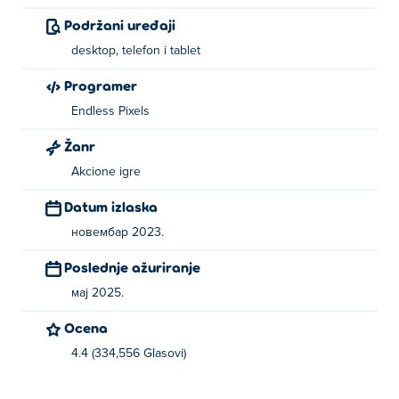
Podržani uređaji
desktop, telefon i tablet
Programer
Endless Pixels
Žanr
Akcione igre
Datum izlaska
новембар 2023.
Poslednje ažuriranje
мај 2025.
Ocena
4.4 (334,556 Glasovi)