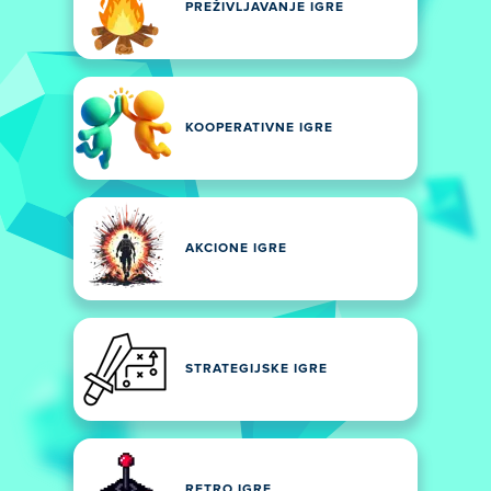
PREŽIVLJAVANJE IGRE
KOOPERATIVNE IGRE
AKCIONE IGRE
STRATEGIJSKE IGRE
RETRO IGRE