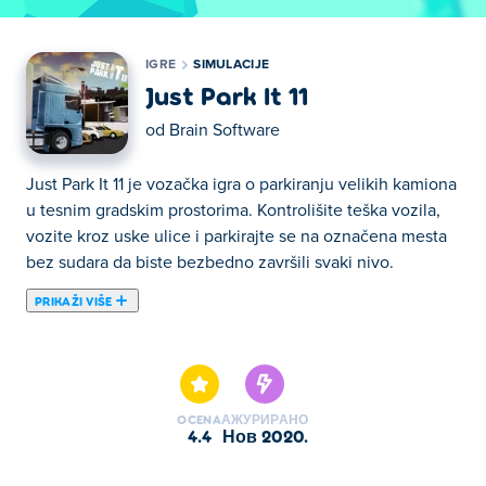
IGRE
SIMULACIJE
Just Park It 11
od
Brain Software
Just Park It 11 je vozačka igra o parkiranju velikih kamiona
u tesnim gradskim prostorima. Kontrolišite teška vozila,
vozite kroz uske ulice i parkirajte se na označena mesta
bez sudara da biste bezbedno završili svaki nivo.
PRIKAŽI VIŠE
Ovde možete igrati Just Park It 11. Just Park It 11 je jedan
od naših odabranih Simulacije.
OCENA
АЖУРИРАНО
4.4
нов 2020.