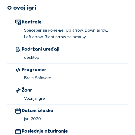
O ovoj igri
Kontrole
Spacebar за кочење. Up arrow, Down arrow,
Left arrow, Right arrow за вожњу.
Podržani uređaji
desktop
Programer
Brain Software
Žanr
Vožnja igre
Datum izlaska
јун 2020.
Poslednje ažuriranje