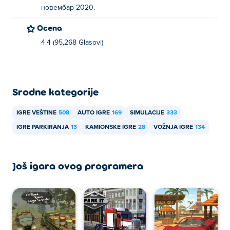
новембар 2020.
Ocena
4.4 (95,268 Glasovi)
Srodne kategorije
IGRE VEŠTINE
508
AUTO IGRE
169
SIMULACIJE
333
IGRE PARKIRANJA
13
KAMIONSKE IGRE
28
VOŽNJA IGRE
134
Još igara ovog programera