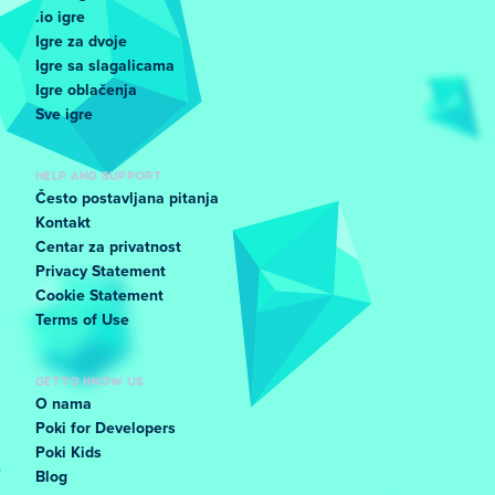
.io igre
Igre za dvoje
Igre sa slagalicama
Igre oblačenja
Sve igre
HELP AND SUPPORT
Često postavljana pitanja
Kontakt
Centar za privatnost
Privacy Statement
Cookie Statement
Terms of Use
GET TO KNOW US
O nama
Poki for Developers
Poki Kids
Blog