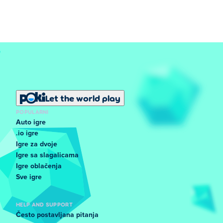
Let the world play
POPULARNI
Auto igre
.io igre
Igre za dvoje
Igre sa slagalicama
Igre oblačenja
Sve igre
HELP AND SUPPORT
Često postavljana pitanja