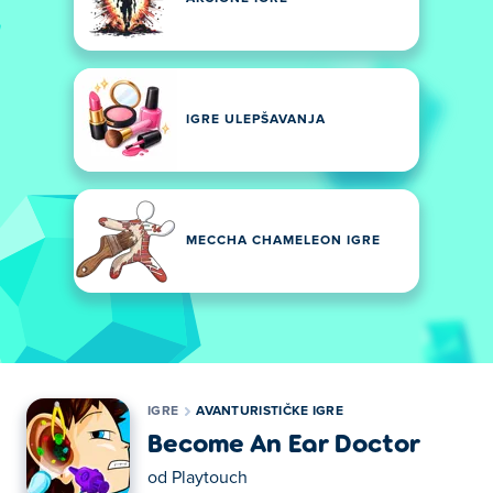
IGRE ULEPŠAVANJA
MECCHA CHAMELEON IGRE
IGRE
AVANTURISTIČKE IGRE
Become An Ear Doctor
od
Playtouch