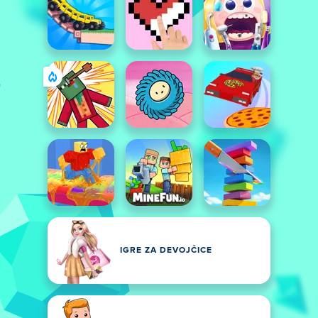
IGRE ZA DEVOJČICE