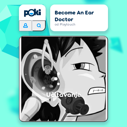
Become An Ear
Doctor
od Playtouch
Učitavanje