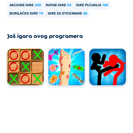
AKCIONE IGRE
449
RATNE IGRE
64
IGRE PUCANJA
145
BORILAČKE IGRE
74
IGRE ZA STICKMANE
68
Još igara ovog programera