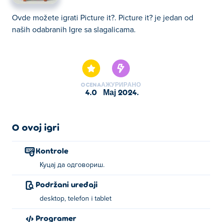
Ovde možete igrati Picture it?. Picture it? je jedan od
naših odabranih Igre sa slagalicama.
Ovde možete igrati Picture it?. Picture it? je jedan od
naših odabranih Igre sa slagalicama.
OCENA
АЖУРИРАНО
4.0
мај 2024.
O ovoj igri
Kontrole
Куцај да одговориш.
Podržani uređaji
desktop, telefon i tablet
Programer