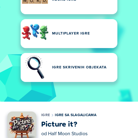
MULTIPLAYER IGRE
IGRE SKRIVENIH OBJEKATA
IGRE
IGRE SA SLAGALICAMA
Picture it?
od
Half Moon Studios