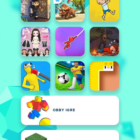
OBBY IGRE