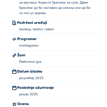
за кретање. Користи Spacebar за скок. Држи
Spacebar да би наставио да скачеш или да би
се пео уз зидове.
Podržani uređaji
desktop, telefon i tablet
Programer
ironfoxgames
Žanr
Platformne igre
Datum izlaska
децембар 2023.
Poslednje ažuriranje
јануар 2025.
Ocena