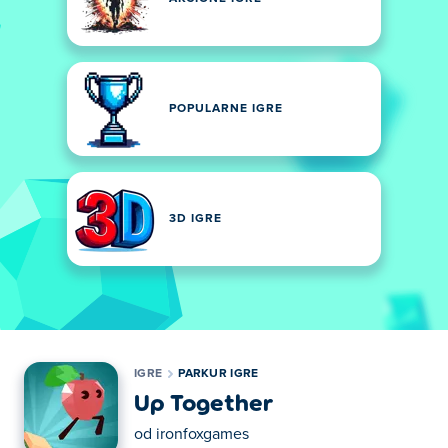
POPULARNE IGRE
3D IGRE
IGRE
PARKUR IGRE
Up Together
od
ironfoxgames