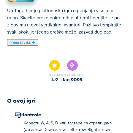
Up Together je platformska igra o penjanju visoko u
nebo. Skačite preko pokretnih platformi i penjite se po
zidovima u ovoj vertikalnoj avanturi. Pažljivo tempirajte
svaki skok, jer jedna greška može izazvati dug pad.
PRIKAŽI VIŠE
Ovde možete igrati Up Together. Up Together je jedan od
naših odabranih Parkur igre.
OCENA
АЖУРИРАНО
4.2
јан 2025.
O ovoj igri
Kontrole
Користи W, A, S, D или тастере са стрелицама
(Up arrow, Down arrow, Left arrow, Right arrow)