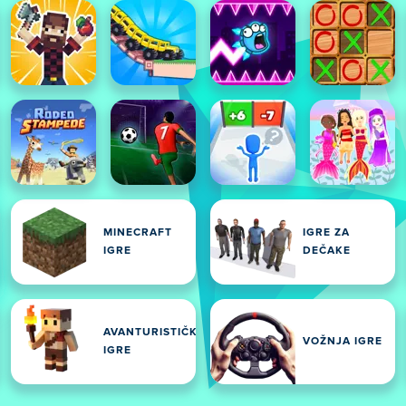
MINECRAFT
IGRE ZA
IGRE
DEČAKE
AVANTURISTIČKE
VOŽNJA IGRE
IGRE