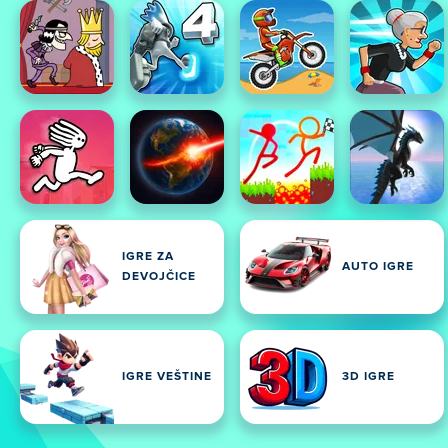
IGRE ZA
AUTO IGRE
DEVOJČICE
IGRE VEŠTINE
3D IGRE