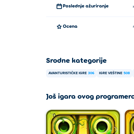
Poslednje ažuriranje
Ocena
Srodne kategorije
AVANTURISTIČKE IGRE
306
IGRE VEŠTINE
508
Još igara ovog programer