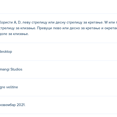
Користи A, D, леву стрелицу или десну стрелицу за кретање. W или 
стрелицу за клизање. Превуци лево или десно за кретање и окрета
доле за клизање.
desktop
Imangi Studios
Igre veštine
новембар 2021.