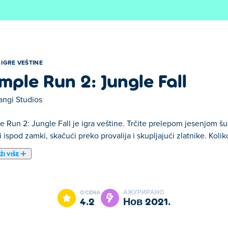
IGRE VEŠTINE
mple Run 2: Jungle Fall
angi Studios
e Run 2: Jungle Fall je igra veštine. Trčite prelepom jesenjo
i ispod zamki, skačući preko provalija i skupljajući zlatnike. Koli
ŽI VIŠE
all. Temple Run 2: Jungle Fall je jedan od naših odabranih Igre 
OCENA
АЖУРИРАНО
4.2
нов 2021.