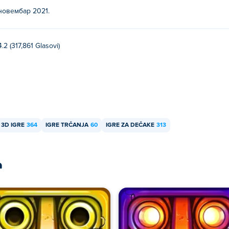
новембар 2021.
4.2 (317,861 Glasovi)
3D IGRE
364
IGRE TRČANJA
60
IGRE ZA DEČAKE
313
a