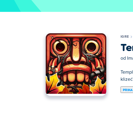
IGRE
Te
od
Im
Templ
klizeć
PRIKA
Ovde možete igrati Temple Run 2: Jungle F