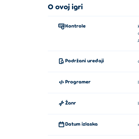
O ovoj igri
Kontrole
Podržani uređaji
Programer
Žanr
Datum izlaska