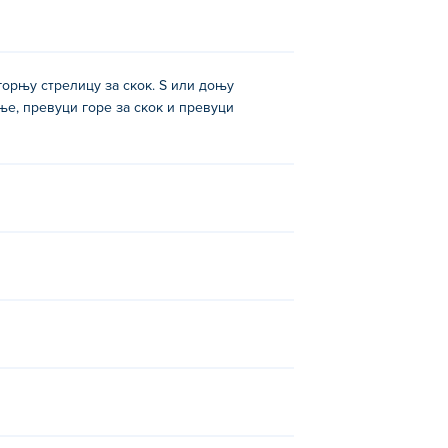
горњу стрелицу за скок. S или доњу
ње, превуци горе за скок и превуци