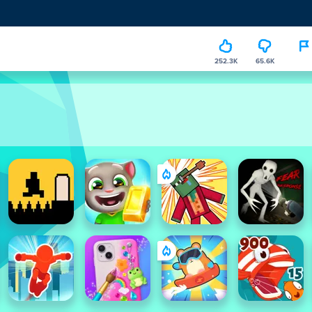
252.3K
65.6K