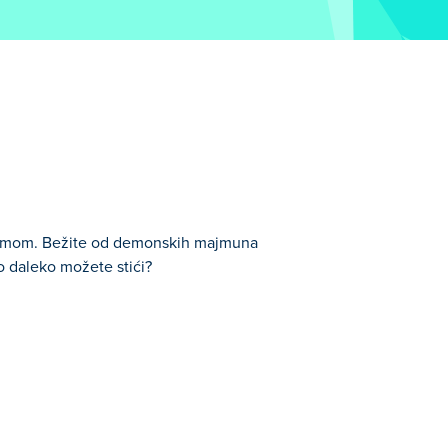
m šumom. Bežite od demonskih majmuna
ko daleko možete stići?
veštine.