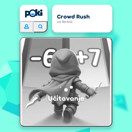
Crowd Rush
od Refold
Učitavanje