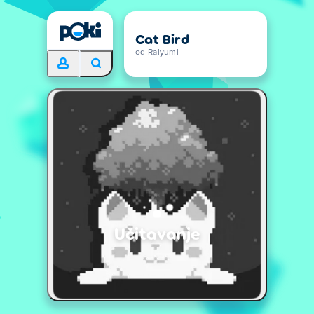
Cat Bird
od Raiyumi
Učitavanje