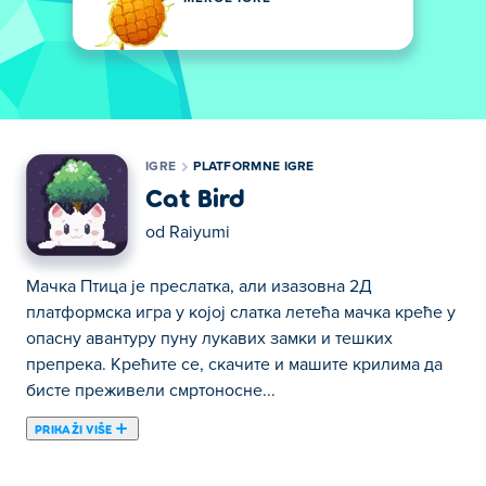
IGRE
PLATFORMNE IGRE
Cat Bird
od
Raiyumi
Мачка Птица је преслатка, али изазовна 2Д
платформска игра у којој слатка летећа мачка креће у
опасну авантуру пуну лукавих замки и тешких
препрека. Крећите се, скачите и машите крилима да
бисте преживели смртоносне...
PRIKAŽI VIŠE
Мачка Птица је преслатка, али изазовна 2Д
платформска игра у којој слатка летећа мачка креће у