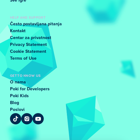
Sve igre
HELP AND SUPPORT
Često postavljana pitanja
Kontakt
Centar za privatnost
Privacy Statement
Cookie Statement
Terms of Use
GET TO KNOW US
O nama
Poki for Developers
Poki Kids
Blog
Poslovi