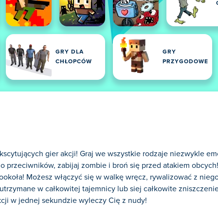
GRY DLA
GRY
CHŁOPCÓW
PRZYGODOWE
scytujących gier akcji! Graj we wszystkie rodzaje niezwykle em
 do przeciwników, zabijaj zombie i broń się przed atakiem obcyc
dookoła! Możesz włączyć się w walkę wręcz, rywalizować z nieg
utrzymane w całkowitej tajemnicy lub siej całkowite zniszczeni
akcji w jednej sekundzie wyleczy Cię z nudy!