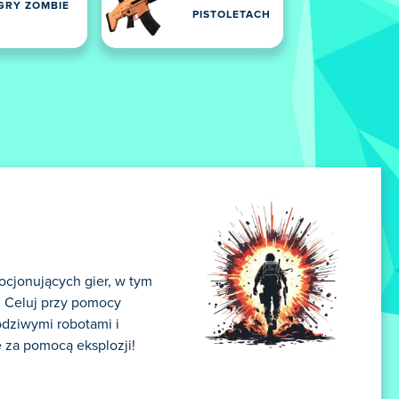
GRY ZOMBIE
PISTOLETACH
ocjonujących gier, w tym
h! Celuj przy pomocy
odziwymi robotami i
e za pomocą eksplozji!