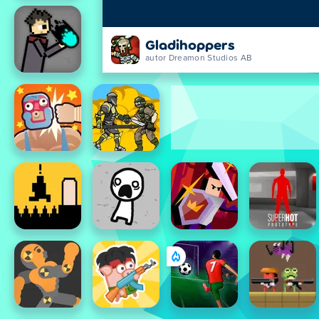
Gladihoppers
autor Dreamon Studios AB