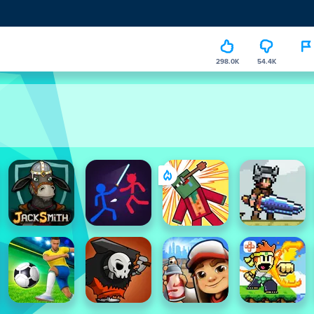
298.0K
54.4K