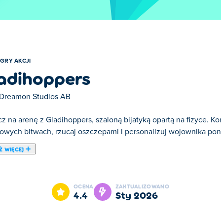
GRY AKCJI
adihoppers
Dreamon Studios AB
z na arenę z Gladihoppers, szaloną bijatyką opartą na fizyce. Ko
lowych bitwach, rzucaj oszczepami i personalizuj wojownika po
Ż WIĘCEJ
ppers jest jedną z naszych ulubionych gier w kategorii: Gry Akcj
OCENA
ZAKTUALIZOWANO
4.4
sty 2026