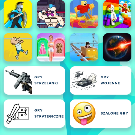
GRY
GRY
STRZELANKI
WOJENNE
GRY
SZALONE GRY
STRATEGICZNE