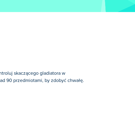
ntroluj skaczącego gladiatora w
nad 90 przedmiotami, by zdobyć chwałę.
i.