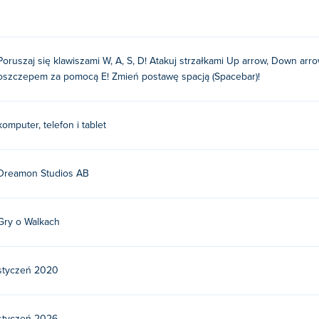
Poruszaj się klawiszami W, A, S, D! Atakuj strzałkami Up arrow, Down arro
oszczepem za pomocą E! Zmień postawę spacją (Spacebar)!
komputer, telefon i tablet
Dreamon Studios AB
Gry o Walkach
styczeń 2020