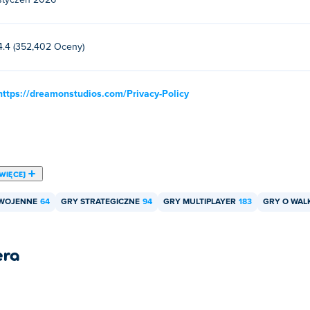
styczeń 2026
4.4 (352,402 Oceny)
https://dreamonstudios.com/Privacy-Policy
WIĘCEJ
WOJENNE
64
GRY STRATEGICZNE
94
GRY MULTIPLAYER
183
GRY O WAL
era