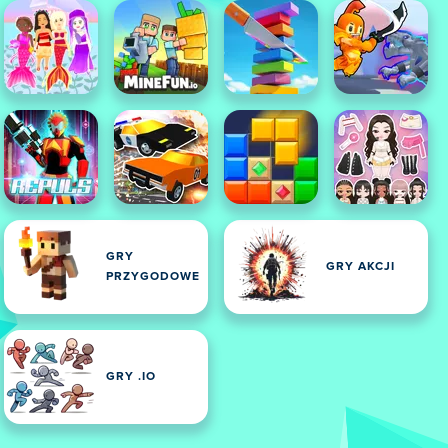
GRY
GRY AKCJI
PRZYGODOWE
GRY .IO