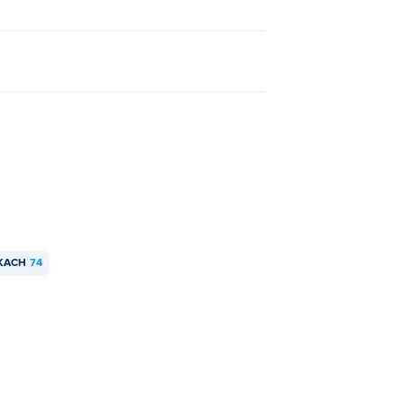
KACH
74