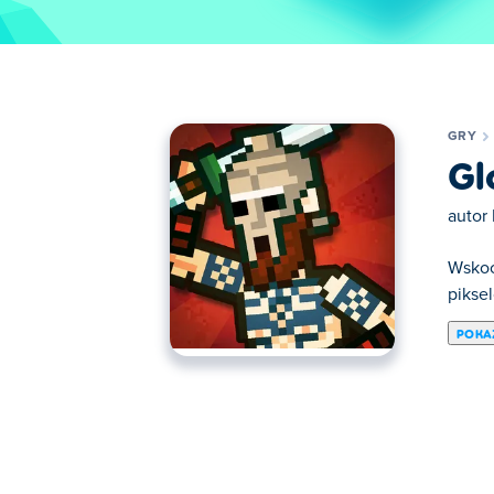
GRY
Gl
autor
Wskoc
pikse
POKA
Tutaj możesz grać w Gladihoppers. Gladiho