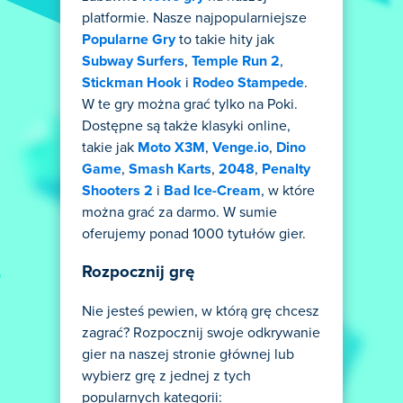
platformie. Nasze najpopularniejsze
Popularne Gry
to takie hity jak
Subway Surfers
,
Temple Run 2
,
Stickman Hook
i
Rodeo Stampede
.
W te gry można grać tylko na Poki.
Dostępne są także klasyki online,
takie jak
Moto X3M
,
Venge.io
,
Dino
Game
,
Smash Karts
,
2048
,
Penalty
Shooters 2
i
Bad Ice-Cream
, w które
można grać za darmo. W sumie
oferujemy ponad 1000 tytułów gier.
Rozpocznij grę
Nie jesteś pewien, w którą grę chcesz
zagrać? Rozpocznij swoje odkrywanie
gier na naszej stronie głównej lub
wybierz grę z jednej z tych
popularnych kategorii: