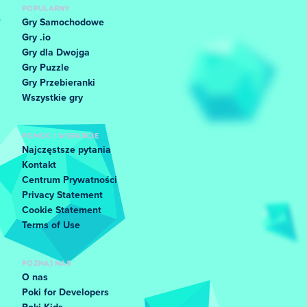
POPULARNY
Gry Samochodowe
Gry .io
Gry dla Dwojga
Gry Puzzle
Gry Przebieranki
Wszystkie gry
POMOC I WSPARCIE
Najczęstsze pytania
Kontakt
Centrum Prywatności
Privacy Statement
Cookie Statement
Terms of Use
POZNAJ NAS
O nas
Poki for Developers