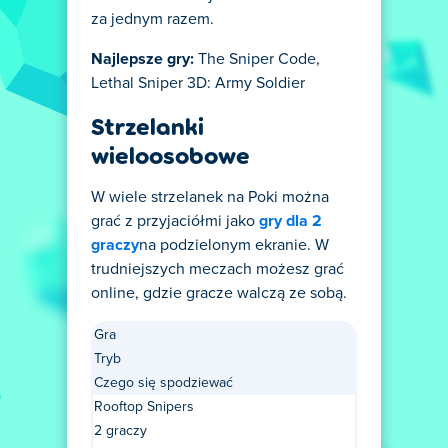
za jednym razem.
Najlepsze gry:
The Sniper Code,
Lethal Sniper 3D: Army Soldier
Strzelanki
wieloosobowe
W wiele strzelanek na Poki można
grać z przyjaciółmi jako
gry dla 2
graczy
na podzielonym ekranie. W
trudniejszych meczach możesz grać
online, gdzie gracze walczą ze sobą.
Gra
Tryb
Czego się spodziewać
Rooftop Snipers
2 graczy