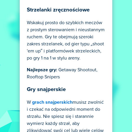
Strzelanki zręcznościowe
Wskakuj prosto do szybkich meczów
z prostym sterowaniem i nieustannym
ruchem. Gry te obejmują szeroki
zakres strzelanek, od gier typu „shoot
'em up” i platformówek strzeleckich,
po gry 1 na 1 w stylu areny.
Najlepsze gry:
Getaway Shootout,
Rooftop Snipers
Gry snajperskie
W
grach snajperskich
musisz zwolnić
i czekać na odpowiedni moment do
strzału. Nie spiesz się i starannie
wymierz każdy strzał, aby
zlikwidować swój cel lub wiele celów