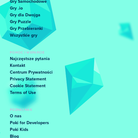
Gry Samochodowe
Gry .io
Gry dla Dwojga
Gry Puzzle
Gry Przebieranki
Wszystkie gry
POMOC I WSPARCIE
Najczęstsze pytania
Kontakt
Centrum Prywatności
Privacy Statement
Cookie Statement
Terms of Use
POZNAJ NAS
O nas
Poki for Developers
Poki Kids
Blog