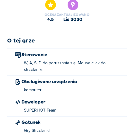
kategorii: Gry Akcji.
OCENA
ZAKTUALIZOWANO
4.5
lis 2020
O tej grze
Sterowanie
W, A, S, D do poruszania się. Mouse click do
strzelania.
Obsługiwane urządzenia
komputer
Deweloper
SUPERHOT Team
Gatunek
Gry Strzelanki