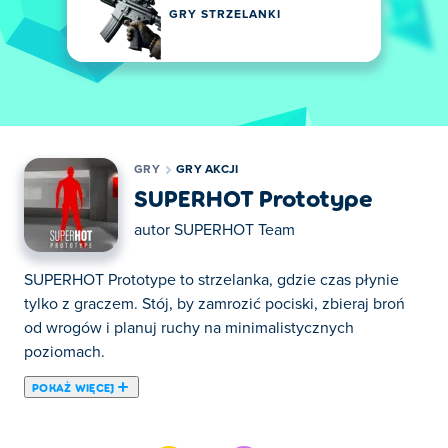
GRY STRZELANKI
GRY
GRY AKCJI
SUPERHOT Prototype
autor
SUPERHOT Team
SUPERHOT Prototype to strzelanka, gdzie czas płynie
tylko z graczem. Stój, by zamrozić pociski, zbieraj broń
od wrogów i planuj ruchy na minimalistycznych
poziomach.
POKAŻ WIĘCEJ
Tutaj możesz grać w SUPERHOT Prototype. SUPERHOT
Prototype jest jedną z naszych ulubionych gier w