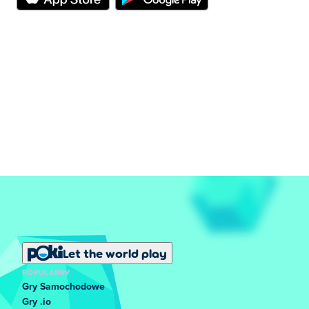
Stuknij ikonę kapelusza u góry ekranu, aby przeglądać
sklep i sprawdzić wszystkie fajne czapki, które możesz
nosić.
Jak mogę zarobić więcej pieniędzy w Monkey
Mart?
Ulepszanie sklepu to najlepszy sposób na zarobienie
większej ilości pieniędzy i szybsze odblokowanie
nowych rzeczy. Kliknij ikonę ze strzałką u góry ekranu,
aby wyświetlić menu Uaktualnienia. Tutaj możesz
poprawić wiele rzeczy, takich jak:
Gracz: Pomaga przenosić więcej przedmiotów na
raz, dzięki czemu możesz być bardziej
efektywny podczas układania produktów.
Let the world play
POPULARNY
Asystenci, rolnicy, zwierzęta i szef kuchni:
Gry Samochodowe
pomaga im być bardziej produktywnym,
Gry .io
szybszym i bardziej energicznym.