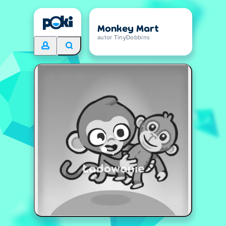
Monkey Mart
autor TinyDobbins
Ładowanie