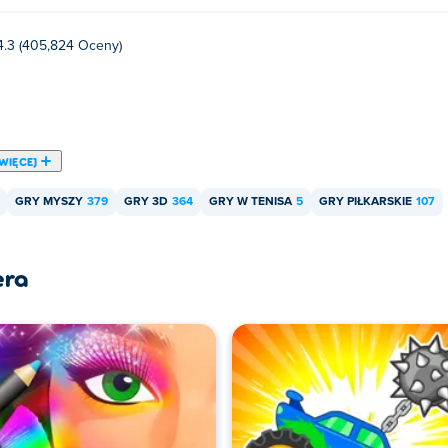
4.3 (405,824 Oceny)
WIĘCEJ
GRY MYSZY
379
GRY 3D
364
GRY W TENISA
5
GRY PIŁKARSKIE
107
era