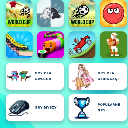
GRY DLA
GRY DLA
DWOJGA
DZIEWCZĄT
POPULARNE
GRY MYSZY
GRY