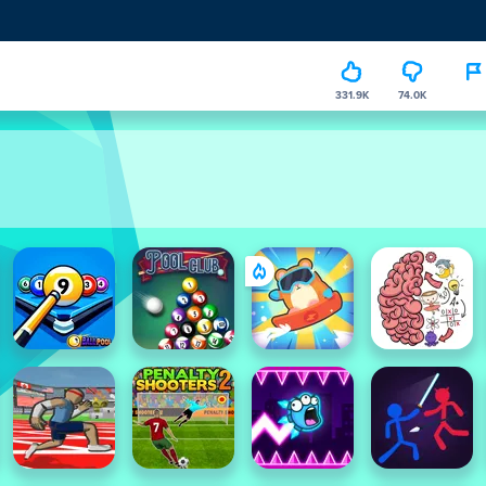
331.9K
74.0K