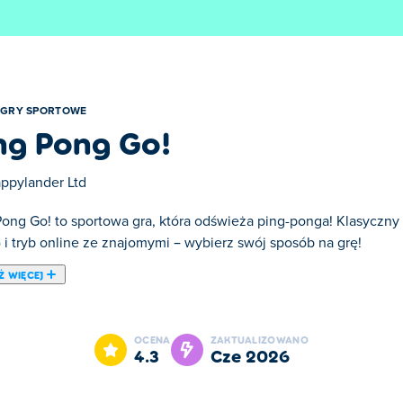
GRY SPORTOWE
ng Pong Go!
ppylander Ltd
Pong Go! to sportowa gra, która odświeża ping-ponga! Klasyczny
) i tryb online ze znajomymi – wybierz swój sposób na grę!
Ż WIĘCEJ
towa, która udostępnia Twoją ulubioną grę w tenisa stołowego o
uj swoje umiejętności, przechodząc kolejne poziomy w trybie Arc
OCENA
ZAKTUALIZOWANO
szystko! Sprawdź swoją precyzję w trybie Bug Hunt lub podejmi
4.3
cze 2026
odblokować nowe wiosła i zbierać nagrody. Czy jesteś gotowy, 