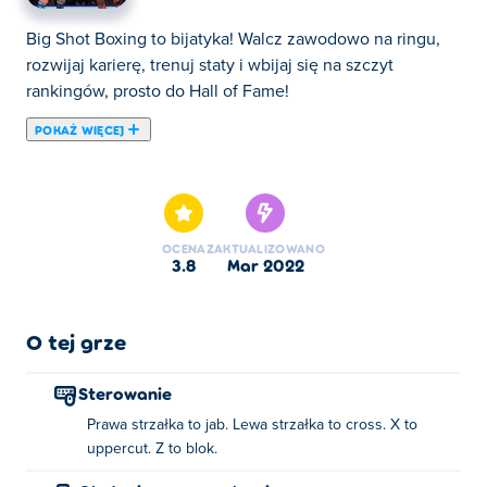
Big Shot Boxing to bijatyka! Walcz zawodowo na ringu,
rozwijaj karierę, trenuj staty i wbijaj się na szczyt
rankingów, prosto do Hall of Fame!
POKAŻ WIĘCEJ
Tutaj możesz grać w Big Shot Boxing. Big Shot Boxing
jest jedną z naszych ulubionych gier w kategorii: Gry
Sportowe.
OCENA
ZAKTUALIZOWANO
3.8
mar 2022
O tej grze
Sterowanie
Prawa strzałka to jab. Lewa strzałka to cross. X to
uppercut. Z to blok.