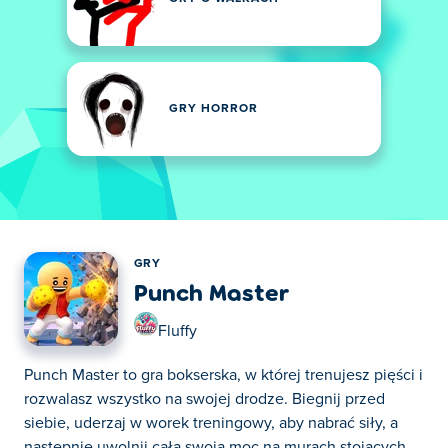
GRY HORROR
GRY
Punch Master
Fluffy
Punch Master to gra bokserska, w której trenujesz pięści i
rozwalasz wszystko na swojej drodze. Biegnij przed
siebie, uderzaj w worek treningowy, aby nabrać siły, a
następnie uwolnij całą swoją moc na murach stojących...