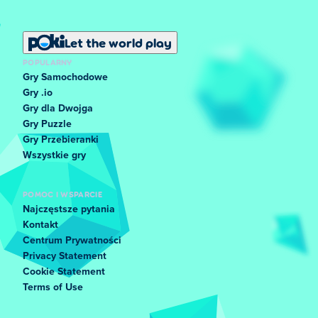
Let the world play
POPULARNY
Gry Samochodowe
Gry .io
Gry dla Dwojga
Gry Puzzle
Gry Przebieranki
Wszystkie gry
POMOC I WSPARCIE
Najczęstsze pytania
Kontakt
Centrum Prywatności
Privacy Statement
Cookie Statement
Terms of Use