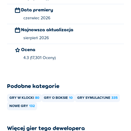
Data premiery
Jak mogę grać w Punch Master za darmo?
czerwiec 2026
Możesz zagrać w Punch Master za darmo na Poki.
Najnowsza aktualizacja
Czy mogę grać w Punch Master na
sierpień 2026
urządzeniach mobilnych i komputerach
Ocena
stacjonarnych?
4.3 (17,301 Oceny)
W Punch Master można grać na komputerze i
urządzeniach mobilnych, takich jak telefony i tablety.
Podobne kategorie
GRY W KLOCKI
80
GRY O BOKSIE
10
GRY SYMULACYJNE
335
NOWE GRY
132
Więcej gier tego dewelopera