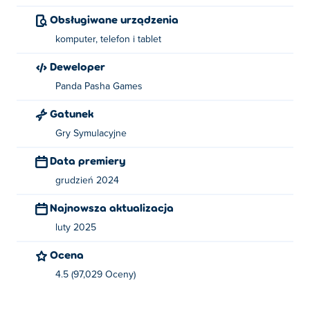
Jak grać w Prison Punch?
Obsługiwane urządzenia
Do poruszania się używaj klawiszy WASD, klawiszy
komputer, telefon i tablet
strzałek lub joysticka.
Deweloper
Kto stworzył Prison Punch?
Panda Pasha Games
Prison Punch jest tworzony przez Panda Pasha Games.
Gatunek
Graj w ich inne gry na Poki:
Survival Island
I
Blacksmith
Gry Symulacyjne
Tycoon
!
Data premiery
Jak mogę grać w Prison Punch za darmo?
grudzień 2024
Możesz zagrać w Prison Punch za darmo na platformie
Najnowsza aktualizacja
Poki.
luty 2025
Czy mogę grać w Prison Punch na
Ocena
urządzeniach mobilnych i komputerach
4.5 (97,029 Oceny)
stacjonarnych?
W Prison Punch można grać na komputerze i