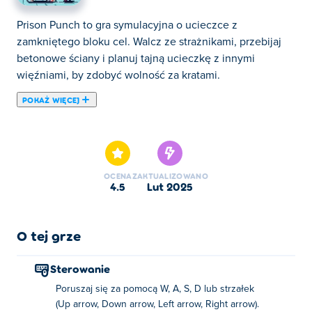
Prison Punch to gra symulacyjna o ucieczce z
zamkniętego bloku cel. Walcz ze strażnikami, przebijaj
betonowe ściany i planuj tajną ucieczkę z innymi
więźniami, by zdobyć wolność za kratami.
POKAŻ WIĘCEJ
Prison Punch to gra walki, w której wkraczasz do
brutalnego świata więziennych mistrzostw bokserskich!
Zacznij od ciężkiego treningu na siłowni, aby rozwinąć
siłę, zwinność i wytrzymałość. Gdy będziesz gotowy,
OCENA
ZAKTUALIZOWANO
zmierz się z innymi więźniami w emocjonujących
4.5
lut 2025
walkach bokserskich i wspinaj się na szczyt. Zostałeś
ranny? Udaj się do stołówki, aby coś przekąsić i odzyskać
zdrowie. Wykorzystaj monety zarobione za zwycięstwa,
O tej grze
aby zwiększyć swoje umiejętności i wyposażyć się w
fajne akcesoria. Czy potrafisz walczyć o wolność,
Sterowanie
odnosząc błyskotliwe zwycięstwa na ringu?
Poruszaj się za pomocą W, A, S, D lub strzałek
(Up arrow, Down arrow, Left arrow, Right arrow).