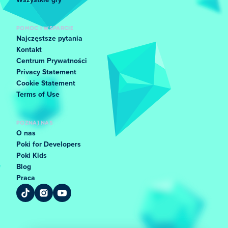
Wszystkie gry
POMOC I WSPARCIE
Najczęstsze pytania
Kontakt
Centrum Prywatności
Privacy Statement
Cookie Statement
Terms of Use
POZNAJ NAS
O nas
Poki for Developers
Poki Kids
Blog
Praca