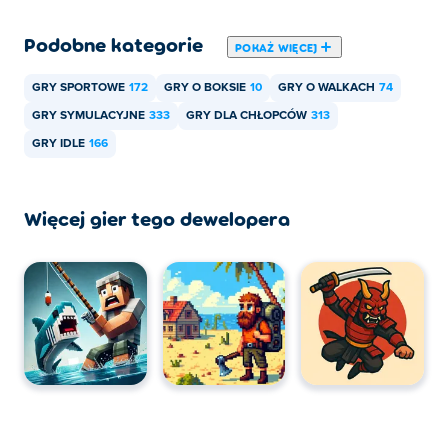
urządzeniach mobilnych, takich jak telefony i tablety.
Podobne kategorie
POKAŻ WIĘCEJ
GRY SPORTOWE
172
GRY O BOKSIE
10
GRY O WALKACH
74
GRY SYMULACYJNE
333
GRY DLA CHŁOPCÓW
313
GRY IDLE
166
Więcej gier tego dewelopera