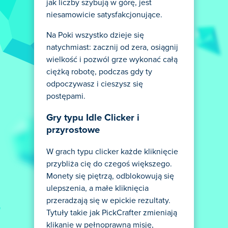
jak liczby szybują w górę, jest
niesamowicie satysfakcjonujące.
Na Poki wszystko dzieje się
natychmiast: zacznij od zera, osiągnij
wielkość i pozwól grze wykonać całą
ciężką robotę, podczas gdy ty
odpoczywasz i cieszysz się
postępami.
Gry typu Idle Clicker i
przyrostowe
W grach typu clicker każde kliknięcie
przybliża cię do czegoś większego.
Monety się piętrzą, odblokowują się
ulepszenia, a małe kliknięcia
przeradzają się w epickie rezultaty.
Tytuły takie jak PickCrafter zmieniają
klikanie w pełnoprawną misję,