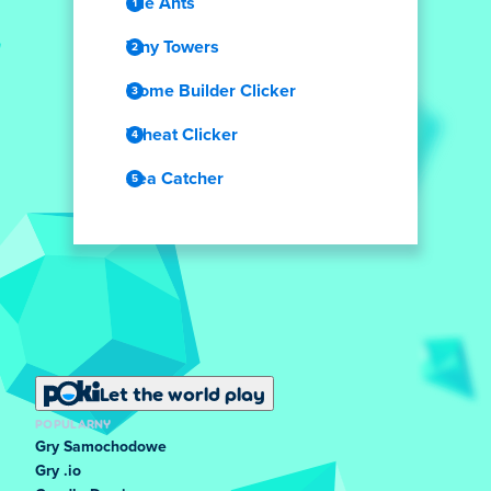
Idle Ants
Tiny Towers
Home Builder Clicker
Wheat Clicker
Sea Catcher
Let the world play
POPULARNY
Gry Samochodowe
Gry .io