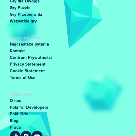
Gry dla Dwojga
Gry Puzzle
Gry Przebieranki
Wszystkie gry
POMOC I WSPARCIE
Najczęstsze pytania
Kontakt
Centrum Prywatności
Privacy Statement
Cookie Statement
Terms of Use
POZNAJ NAS
O nas
Poki for Developers
Poki Kids
Blog
Praca