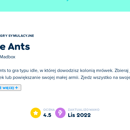
GRY SYMULACYJNE
le Ants
Madbox
nts to gra typu idle, w której dowodzisz kolonią mrówek. Zbieraj
k lub powiększanie swojej małej armii. Zjedz wszystko na swojej 
Ż WIĘCEJ
est jedną z naszych ulubionych gier w kategorii: Gry Symulacyjne
OCENA
ZAKTUALIZOWANO
4.5
lis 2022