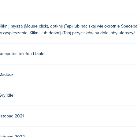
Kliknij myszą (Mouse click), dotknij (Tap) lub naciskaj wielokrotnie Spac
przyspieszenie. Kliknij lub dotknij (Tap) przycisków na dole, aby ulepszyć
komputer, telefon i tablet
Madbox
Gry Idle
listopad 2021