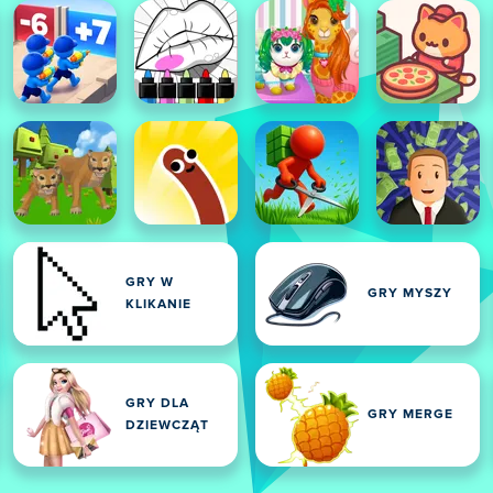
GRY W
GRY MYSZY
KLIKANIE
GRY DLA
GRY MERGE
DZIEWCZĄT