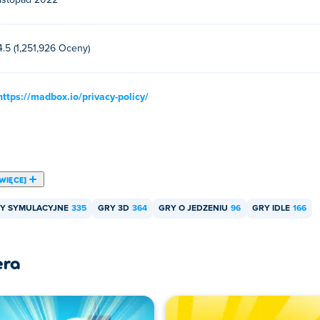
listopad 2022
4.5 (1,251,926 Oceny)
https://madbox.io/privacy-policy/
WIĘCEJ
Y SYMULACYJNE
335
GRY 3D
364
GRY O JEDZENIU
96
GRY IDLE
166
era