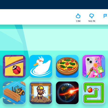
1.1M
142.7K