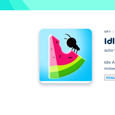
GRY
Id
autor
Idle A
mrówe
POKA
Tutaj możesz grać w Idle Ants. Idle Ants j