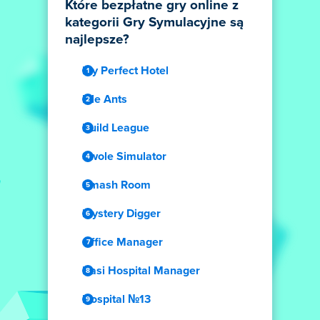
Które bezpłatne gry online z
kategorii Gry Symulacyjne są
najlepsze?
My Perfect Hotel
Idle Ants
Build League
Swole Simulator
Smash Room
Mystery Digger
Office Manager
Dasi Hospital Manager
Hospital №13