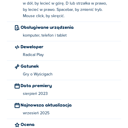
w dół, by lecieć w górę. D lub strzałka w prawo,
Istnieją dwa główne schematy sterowania dla gry na
by lecieć w prawo. Spacebar, by zmienić tryb.
komputerze:
Mouse click, by skręcić.
Klawiatura:
Obsługiwane urządzenia
komputer, telefon i tablet
W lub strzałka w górę: Lataj w dół
Deweloper
A lub strzałka w lewo: Leć w lewo
Radical Play
S lub strzałka w dół: Lot w górę
Gatunek
D lub strzałka w prawo: Leć w prawo
Gry o Wyścigach
Mysz
Data premiery
sierpień 2023
Kliknij raz na stronę odrzutowca, w którą chcesz skręcić.
Wielokrotne klikanie spowoduje, że skręcisz w tym
Najnowsza aktualizacja
kierunku ostrzej!
wrzesień 2025
Aby strzelać do wrogów, trzymaj ich w polu widzenia, a
Ocena
gdy kwadrat wokół nich stanie się czerwony,