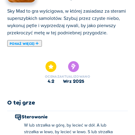
Sky Mad to gra wyścigowa, w której zasiadasz za sterami
superszybkich samolotów. Szybuj przez czyste niebo,
wykonuj pętle i wyprzedzaj rywali, by jako pierwszy
przekroczyć metę w tej podniebnej przygodzie.
POKAŻ WIĘCEJ
Jak często chciałeś być pilotem myśliwca otoczonego
pustynią, aby móc szaleć? Cóż, teraz masz szansę! Sky
Mad to gra symulacyjna myśliwca, w której sterujesz
samolotem i musisz rywalizować w wyścigu lub walce
OCENA
ZAKTUALIZOWANO
powietrznej z wrogami. Możesz przełączać się między
4.2
wrz 2025
walką a wyścigiem podczas gry, więc jeśli przegrywasz
wyścig, zawsze możesz po prostu pokonać zwycięzcę!
Jest mnóstwo etapów i wiele samolotów do
O tej grze
odblokowania. Czy możesz zostać nieśmiertelnym
pilotem myśliwca?
Sterowanie
W lub strzałka w górę, by lecieć w dół. A lub
Jak grać w Sky Mad?
strzałka w lewo, by lecieć w lewo. S lub strzałka