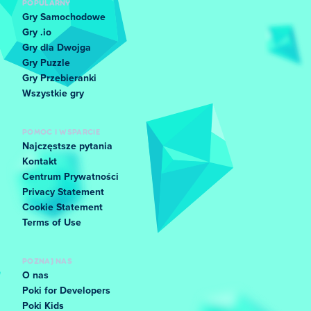
POPULARNY
Gry Samochodowe
Gry .io
Gry dla Dwojga
Gry Puzzle
Gry Przebieranki
Wszystkie gry
POMOC I WSPARCIE
Najczęstsze pytania
Kontakt
Centrum Prywatności
Privacy Statement
Cookie Statement
Terms of Use
POZNAJ NAS
O nas
Poki for Developers
Poki Kids