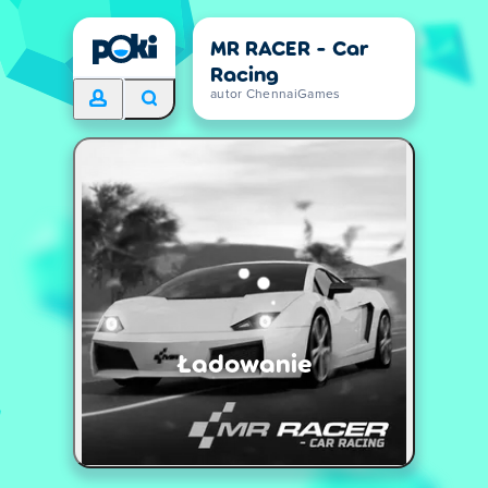
MR RACER - Car
Racing
autor ChennaiGames
Ładowanie