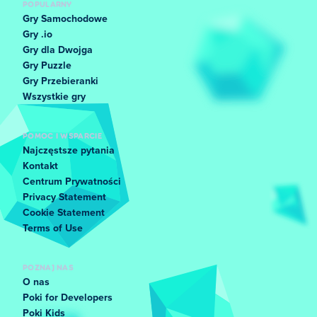
POPULARNY
Gry Samochodowe
Gry .io
Gry dla Dwojga
Gry Puzzle
Gry Przebieranki
Wszystkie gry
POMOC I WSPARCIE
Najczęstsze pytania
Kontakt
Centrum Prywatności
Privacy Statement
Cookie Statement
Terms of Use
POZNAJ NAS
O nas
Poki for Developers
Poki Kids