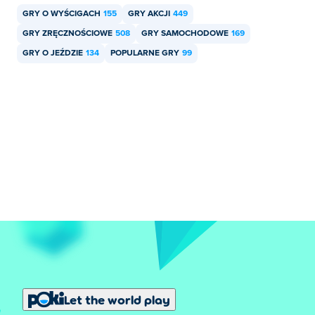
urządzeniach mobilnych, takich jak telefony i tablety.
GRY O WYŚCIGACH
155
GRY AKCJI
449
GRY ZRĘCZNOŚCIOWE
508
GRY SAMOCHODOWE
169
GRY O JEŹDZIE
134
POPULARNE GRY
99
Let the world play