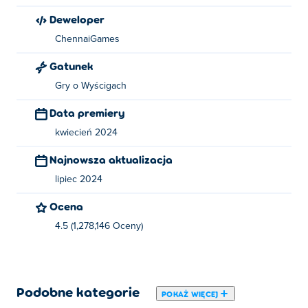
Zmień kamerę: C
Deweloper
Róg: H
ChennaiGames
Kto stworzył MR RACER - Wyścigi
Gatunek
samochodowe
Gry o Wyścigach
MR RACER - Car Racing jest tworzony przez
Data premiery
ChennaiGames. To ich pierwsza gra na Poki!
kwiecień 2024
Jak mogę zagrać w MR RACER - Car Racing za
Najnowsza aktualizacja
darmo?
lipiec 2024
Możesz grać w MR RACER - Car Racing za darmo na
Ocena
Poki.
4.5 (1,278,146 Oceny)
Czy mogę grać w MR RACER - Car Racing na
urządzeniach mobilnych i komputerach
stacjonarnych?
Podobne kategorie
POKAŻ WIĘCEJ
W MR RACER - Car Racing można grać na komputerze i