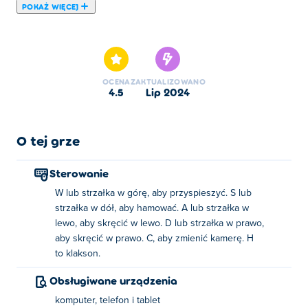
POKAŻ WIĘCEJ
MR RACER - Car Racing to ekscytująca gra wyścigowa, w
której ścigasz się po ruchliwych ulicach w różnych
lokalizacjach. Jedź z dużą prędkością w różnych
oszałamiających supersamochodach, unikając ruchu
OCENA
ZAKTUALIZOWANO
ulicznego. Podejmij szereg wyzwań związanych z
4.5
lip 2024
prowadzeniem pojazdu i poznaj wiele trybów gry.
Zarabiaj więcej pieniędzy na wyścigach i wykorzystaj je
do ulepszenia swojego samochodu. Czy możesz zostać
O tej grze
najlepszym Mr. Racerem?
Sterowanie
Jak grać w MR RACER - Wyścigi samochodowe
W lub strzałka w górę, aby przyspieszyć. S lub
strzałka w dół, aby hamować. A lub strzałka w
Skręt w lewo: A lub klawisz strzałki w lewo
lewo, aby skręcić w lewo. D lub strzałka w prawo,
Skręć w prawo: D lub klawisz strzałki w prawo
aby skręcić w prawo. C, aby zmienić kamerę. H
to klakson.
Przyspieszenie: W lub klawisz strzałki w górę
Obsługiwane urządzenia
Hamulec: S lub klawisz strzałki w dół
komputer, telefon i tablet