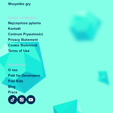
Wszystkie gry
POMOC I WSPARCIE
Najczęstsze pytania
Kontakt
Centrum Prywatności
Privacy Statement
Cookie Statement
Terms of Use
POZNAJ NAS
O nas
Poki for Developers
Poki Kids
Blog
Praca