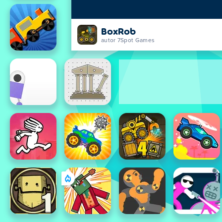
BoxRob
autor 7Spot Games