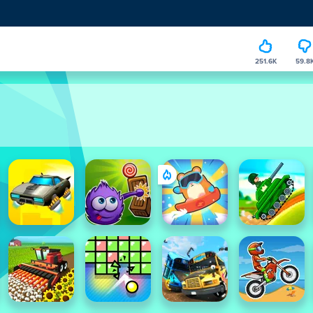
251.6K
59.8