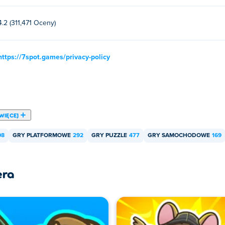
4.2 (311,471 Oceny)
https://7spot.games/privacy-policy
WIĘCEJ
08
GRY PLATFORMOWE
292
GRY PUZZLE
477
GRY SAMOCHODOWE
169
era