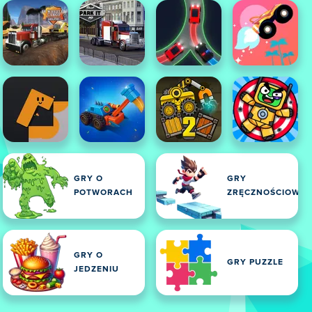
GRY O
GRY
POTWORACH
ZRĘCZNOŚCIOWE
GRY O
GRY PUZZLE
JEDZENIU