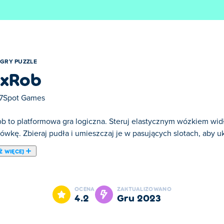
GRY PUZZLE
xRob
7Spot Games
b to platformowa gra logiczna. Steruj elastycznym wózkiem wi
rówkę. Zbieraj pudła i umieszczaj je w pasujących slotach, aby 
Ż WIĘCEJ
edną z naszych ulubionych gier w kategorii: Gry Puzzle.
OCENA
ZAKTUALIZOWANO
4.2
gru 2023