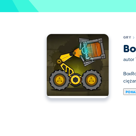
GRY
Bo
autor
BoxRo
cięża
POKA
Tutaj możesz grać w BoxRob. BoxRob jest j