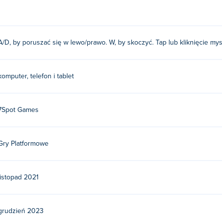
A/D, by poruszać się w lewo/prawo. W, by skoczyć. Tap lub kliknięcie mys
komputer, telefon i tablet
7Spot Games
Gry Platformowe
listopad 2021
grudzień 2023