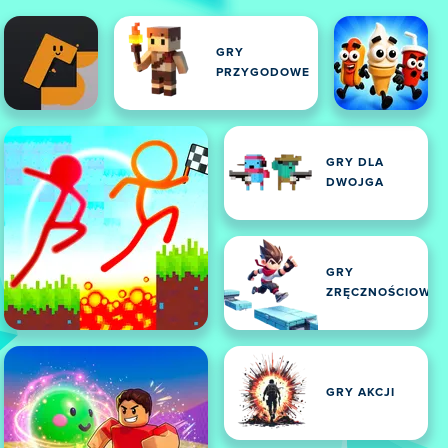
GRY
PRZYGODOWE
GRY DLA
DWOJGA
GRY
ZRĘCZNOŚCIOWE
GRY AKCJI