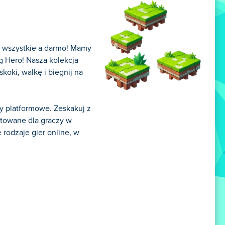
ch, wszystkie a darmo! Mamy
ng Hero! Nasza kolekcja
koki, walkę i biegnij na
ry platformowe. Zeskakuj z
ktowane dla graczy w
rodzaje gier online, w