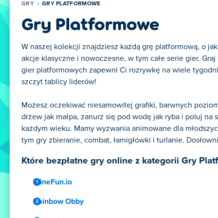
GRY
GRY PLATFORMOWE
Gry Platformowe
W naszej kolekcji znajdziesz każdą grę platformową, o jak
akcje klasyczne i nowoczesne, w tym całe serie gier. Graj w
gier platformowych zapewni Ci rozrywkę na wiele tygodni,
szczyt tablicy liderów!
Możesz oczekiwać niesamowitej grafiki, barwnych poziomó
drzew jak małpa, zanurz się pod wodę jak ryba i poluj n
każdym wieku. Mamy wyzwania animowane dla młodszych gr
tym gry zbieranie, combat, łamigłówki i turlanie. Dosłowni
Które bezpłatne gry online z kategorii Gry Pla
MineFun.io
Rainbow Obby