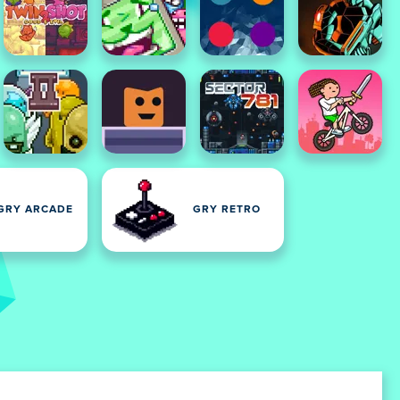
GRY ARCADE
GRY RETRO