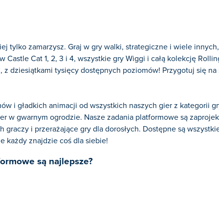
iej tylko zamarzysz. Graj w gry walki, strategiczne i wiele inny
 Castle Cat 1, 2, 3 i 4, wszystkie gry Wiggi i całą kolekcję Rolli
 z dziesiątkami tysięcy dostępnych poziomów! Przygotuj się na s
w i gładkich animacji od wszystkich naszych gier z kategorii g
a ser w gwarnym ogrodzie. Nasze zadania platformowe są zaproje
aczy i przerażające gry dla dorosłych. Dostępne są wszystkie 
e każdy znajdzie coś dla siebie!
tformowe są najlepsze?