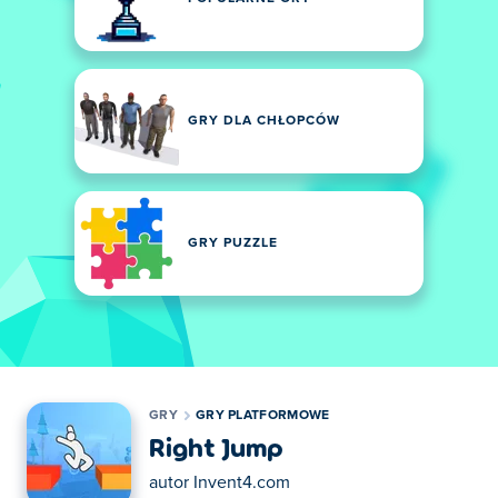
GRY DLA CHŁOPCÓW
GRY PUZZLE
GRY
GRY PLATFORMOWE
Right Jump
autor
Invent4.com