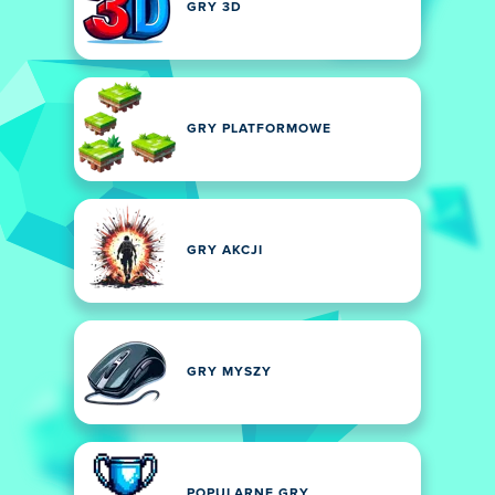
GRY 3D
GRY PLATFORMOWE
GRY AKCJI
GRY MYSZY
POPULARNE GRY