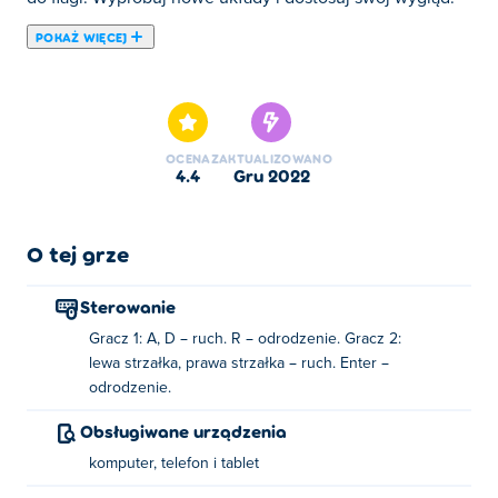
POKAŻ WIĘCEJ
Tutaj możesz grać w Stickman Climb 2. Stickman Climb 2
jest jedną z naszych ulubionych gier w kategorii: Gry
Stickman.
OCENA
ZAKTUALIZOWANO
4.4
gru 2022
O tej grze
Sterowanie
Gracz 1: A, D – ruch. R – odrodzenie. Gracz 2:
lewa strzałka, prawa strzałka – ruch. Enter –
odrodzenie.
Obsługiwane urządzenia
komputer, telefon i tablet