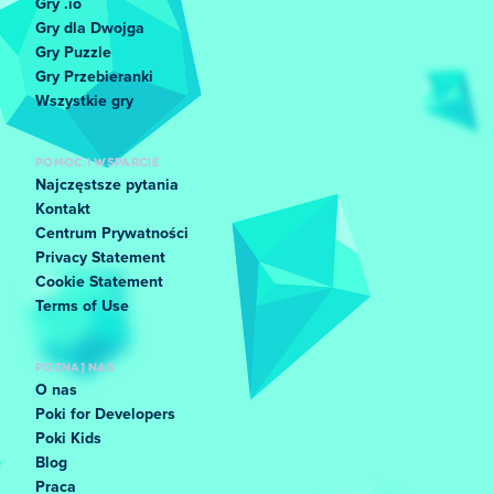
Gry .io
Gry dla Dwojga
Gry Puzzle
Gry Przebieranki
Wszystkie gry
POMOC I WSPARCIE
Najczęstsze pytania
Kontakt
Centrum Prywatności
Privacy Statement
Cookie Statement
Terms of Use
POZNAJ NAS
O nas
Poki for Developers
Poki Kids
Blog
Praca