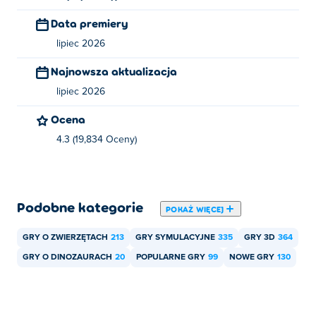
Kto stworzył Dino Simulator?
Data premiery
Dino Simulator został stworzony przez Story Giant
lipiec 2026
Games. To ich pierwsza gra na platformie Poki!
Najnowsza aktualizacja
Jak mogę grać w Dino Simulator za darmo?
lipiec 2026
Możesz zagrać w Dino Simulator za darmo na Poki.
Ocena
4.3 (19,834 Oceny)
Czy mogę grać w Dino Simulator na
urządzeniach mobilnych i komputerach
stacjonarnych?
Podobne kategorie
POKAŻ WIĘCEJ
W Dino Simulator można grać na komputerze i
urządzeniach mobilnych, takich jak telefony i tablety.
GRY O ZWIERZĘTACH
213
GRY SYMULACYJNE
335
GRY 3D
364
GRY O DINOZAURACH
20
POPULARNE GRY
99
NOWE GRY
130