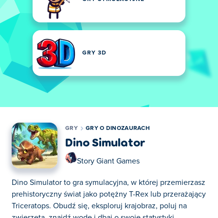
GRY 3D
GRY
GRY O DINOZAURACH
Dino Simulator
Story Giant Games
Dino Simulator to gra symulacyjna, w której przemierzasz
prehistoryczny świat jako potężny T-Rex lub przerażający
Triceratops. Obudź się, eksploruj krajobraz, poluj na
zwierzęta, znajdź wodę i dbaj o swoje statystyki,...