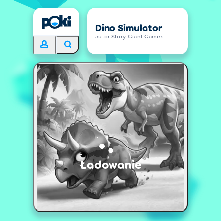
Dino Simulator
autor Story Giant Games
Ładowanie