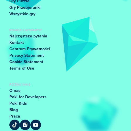
Gry Puzzle
Gry Przebieranki
Wszystkie gry
POMOC I WSPARCIE
Najczęstsze pytania
Kontakt
Centrum Prywatności
Privacy Statement
Cookie Statement
Terms of Use
POZNAJ NAS
O nas
Poki for Developers
Poki Kids
Blog
Praca