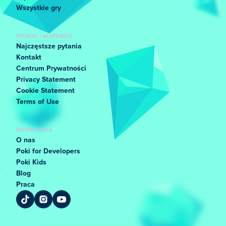
Wszystkie gry
POMOC I WSPARCIE
Najczęstsze pytania
Kontakt
Centrum Prywatności
Privacy Statement
Cookie Statement
Terms of Use
POZNAJ NAS
O nas
Poki for Developers
Poki Kids
Blog
Praca