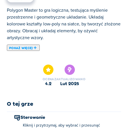
Polygon Master to gra logiczna, testująca myślenie
przestrzenne i geometryczne układanie. Układaj
kolorowe kształty low-poly na siatce, by tworzyć złożone
obrazy. Obracaj i układaj elementy, by ożywić
artystyczne wzory.
POKAŻ WIĘCEJ
Polygon Master to gra logiczna, w której możesz tworzyć
oszałamiające obrazy za pomocą kolorowych
wielokątów! Przeciągnij i upuść każdy element wielokąta
w odpowiednie miejsce, aby ukończyć dzieło sztuki.
OCENA
ZAKTUALIZOWANO
Zacznij od prostych kształtów, takich jak sześciokąty, i
4.2
lut 2025
stopniowo zajmuj się bardziej skomplikowanymi
projektami, takimi jak owoce, zwierzęta i wiele innych.
Zrelaksuj się, baw się dobrze i sprawdź swoje
O tej grze
umiejętności, gdy łamigłówki stają się coraz bardziej
złożone. Czy jesteś gotowy, aby udowodnić, że jesteś
Sterowanie
prawdziwym Mistrzem Wielokątów?
Kliknij i przytrzymaj, aby wybrać i przesunąć