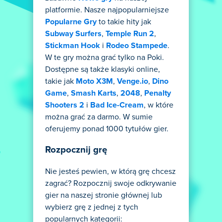
platformie. Nasze najpopularniejsze
Popularne Gry
to takie hity jak
Subway Surfers
,
Temple Run 2
,
Stickman Hook
i
Rodeo Stampede
.
W te gry można grać tylko na Poki.
Dostępne są także klasyki online,
takie jak
Moto X3M
,
Venge.io
,
Dino
Game
,
Smash Karts
,
2048
,
Penalty
Shooters 2
i
Bad Ice-Cream
, w które
można grać za darmo. W sumie
oferujemy ponad 1000 tytułów gier.
Rozpocznij grę
Nie jesteś pewien, w którą grę chcesz
zagrać? Rozpocznij swoje odkrywanie
gier na naszej stronie głównej lub
wybierz grę z jednej z tych
popularnych kategorii: