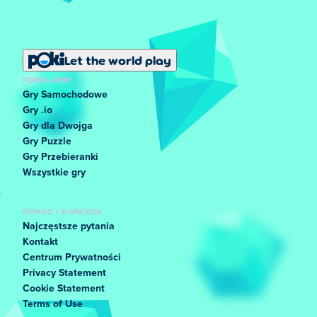
Let the world play
POPULARNY
Gry Samochodowe
Gry .io
Gry dla Dwojga
Gry Puzzle
Gry Przebieranki
Wszystkie gry
POMOC I WSPARCIE
Najczęstsze pytania
Kontakt
Centrum Prywatności
Privacy Statement
Cookie Statement
Terms of Use