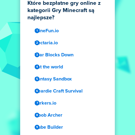
Które bezpłatne gry online z
kategorii Gry Minecraft są
najlepsze?
MineFun.io
Vectaria.io
Tear Blocks Down
Eat the world
Fantasy Sandbox
Beardie Craft Survival
Lurkers.io
Noob Archer
Cube Builder